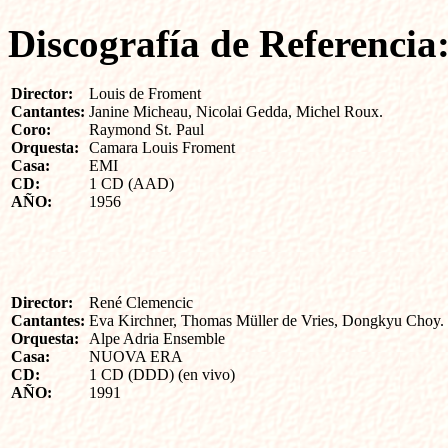
Discografía de Referencia
Director:
Louis de Froment
Cantantes:
Janine Micheau, Nicolai Gedda, Michel Roux.
Coro:
Raymond St. Paul
Orquesta:
Camara Louis Froment
Casa:
EMI
CD:
1 CD (AAD)
AÑO:
1956
Director:
René Clemencic
Cantantes:
Eva Kirchner, Thomas Müller de Vries, Dongkyu Choy.
Orquesta:
Alpe Adria Ensemble
Casa:
NUOVA ERA
CD:
1 CD (DDD) (en vivo)
AÑO:
1991