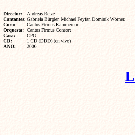
Director:
Andreas Reize
Cantantes:
Gabriela Bürgler, Michael Feyfar, Dominik Wörner.
Coro:
Cantus Firmus Kammercor
Orquesta:
Cantus Firmus Consort
Casa:
CPO
CD:
1 CD (DDD) (en vivo)
AÑO:
2006
L