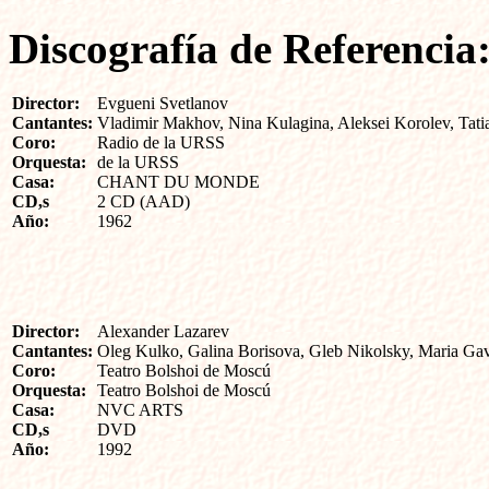
Discografía de Referencia
Director:
Evgueni Svetlanov
Cantantes:
Vladimir Makhov, Nina Kulagina, Aleksei Korolev, Tati
Coro:
Radio de la URSS
Orquesta:
de la URSS
Casa:
CHANT DU MONDE
CD,s
2 CD (AAD)
Año:
1962
Director:
Alexander Lazarev
Cantantes:
Oleg Kulko, Galina Borisova, Gleb Nikolsky, Maria Ga
Coro:
Teatro Bolshoi de Moscú
Orquesta:
Teatro Bolshoi de Moscú
Casa:
NVC ARTS
CD,s
DVD
Año:
1992