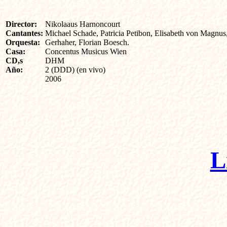
Director:
Nikolaaus Harnoncourt
Cantantes:
Michael Schade, Patricia Petibon, Elisabeth von Magnus
Orquesta:
Gerhaher, Florian Boesch.
Casa:
Concentus Musicus Wien
CD,s
DHM
Año:
2 (DDD) (en vivo)
2006
L