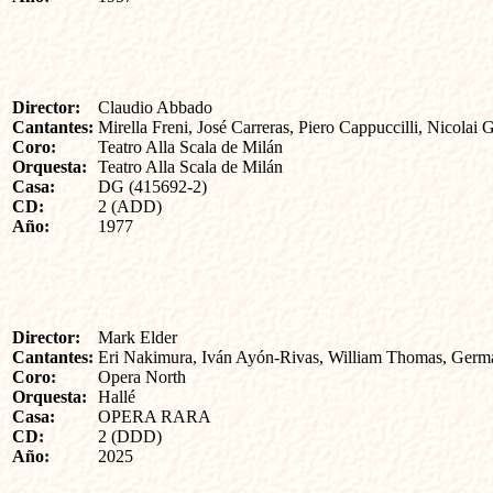
Director:
Claudio Abbado
Cantantes:
Mirella Freni, José Carreras, Piero Cappuccilli, Nicolai
Coro:
Teatro Alla Scala de Milán
Orquesta:
Teatro Alla Scala de Milán
Casa:
DG (415692-2)
CD:
2 (ADD)
Año:
1977
Director:
Mark Elder
Cantantes:
Eri Nakimura, Iván Ayón-Rivas, William Thomas, Germán
Coro:
Opera North
Orquesta:
Hallé
Casa:
OPERA RARA
CD:
2 (DDD)
Año:
2025